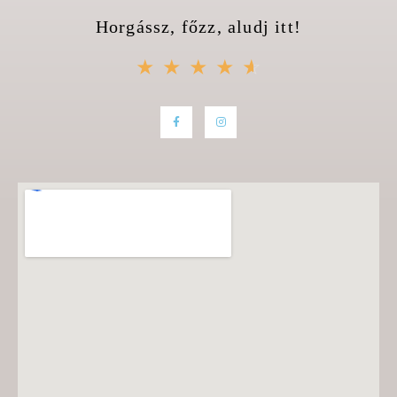
Horgássz, főzz, aludj itt!
☆
☆
☆
☆
☆