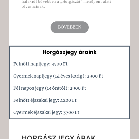
halakról bővebben a „Horgászát” menüpont alatt
olvashatnak.
BŐVEBBEN
Horgászjegy áraink
Felnőtt napijegy: 3500 Ft
Gyermek napijegy (14 éves korig): 2900 Ft
Fél napos jegy (13 órától): 2900 Ft
Felnőtt éjszakai jegy: 4200 Ft
Gyermek éjszakai jegy: 3700 Ft
HORGÁSZJEGY ÁRAK