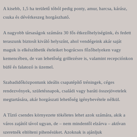
A kisebb, 1,5 ha területű tóból pedig ponty, amur, harcsa, kárász,
csuka és dévérkeszeg horgászható.
A nagyobb társaságok számára 30 fős étkezőhelyiségünk, és fedett
teraszunk biztosít kiváló helyszínt, ahol vendégeink akár saját
maguk is elkészíthetik ételeiket bográcsos főzőhelyeken vagy
kemencében, de van lehetőség grillezésre is, valamint recepciónkon
büfé és falatozó is üzemel.
Szabadidőközpontunk ideális csapatépítő tréningek, céges
rendezvények, születésnapok, családi vagy baráti összejövetelek
megtartására, akár horgászati lehetőség igénybevétele nélkül.
A Tíztó csendes környezete tökéletes lehet azok számára, akik a
város zajától távol ugyan, de – nem mindentől elzárva – aktívan
szeretnék eltölteni pihenésüket. Azoknak is ajánljuk