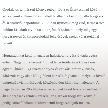
Csodálatos természeti környezetben, Baja és Érsekcsanád között,
közvetlenül a Duna töltés mellett található a két tóból álló horgász-
és szabadidőközpontunk. 2008-ban nyitottuk meg első, természetes
módon kialakult tavunkat a horgászok számára, mely még egy
horgásztóval és kikapcsolódási lehetőségek széles választékával
bővült.
Horgászainkat kettő intenzíven halasított horgásztó várja egész
évben. Nagyobbik tavunk 4,5 hektáros területén a környéken
egyedülállóan 5 kg feletti pontyok és csukák, amurok, busák,
kárászok vagy akár 60 kg feletti harcsák foghatóak, melyek a kiváló
oxigéndús vízminőségnek köszönhetően különösen ízletesek. A
nagy tó partján 20 világítással és konnektorral felszerelt esőbeálló
áll a horgászok rendelkezésére, az éjszakai horgászat kedvelői
pedig sátrat állíthatnak közvetlenül horgászhelyük mellett.