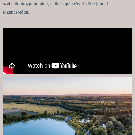
szabadidőközpontunkat, akik csupán rövid időre jönnek
kikapcsolódni.