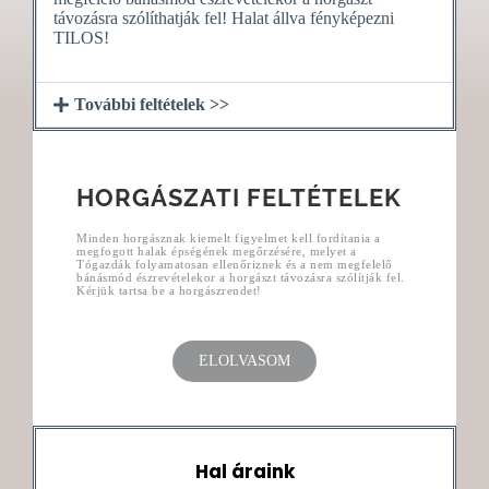
távozásra szólíthatják fel! Halat állva fényképezni
TILOS!
További feltételek >>
HORGÁSZATI FELTÉTELEK
Minden horgásznak kiemelt figyelmet kell fordítania a
megfogott halak épségének megőrzésére, melyet a
Tógazdák folyamatosan ellenőriznek és a nem megfelelő
bánásmód észrevételekor a horgászt távozásra szólítják fel.
Kérjük tartsa be a horgászrendet!
ELOLVASOM
Hal áraink