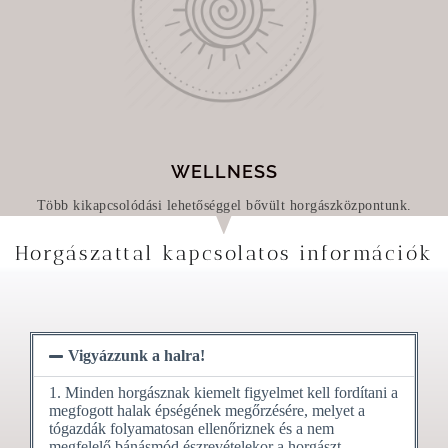
WELLNESS
Több kikapcsolódási lehetőséggel bővült horgászközpontunk.
Horgászattal kapcsolatos információk
Vigyázzunk a halra!
1. Minden horgásznak kiemelt figyelmet kell fordítani a
megfogott halak épségének megőrzésére, melyet a
tógazdák folyamatosan ellenőriznek és a nem
megfelelő bánásmód észrevételekor a horgászt