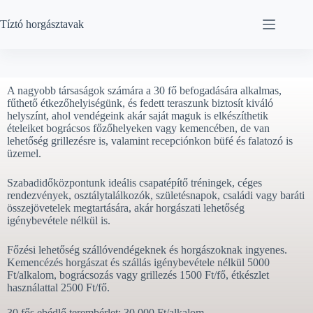
Tíztó horgásztavak
A nagyobb társaságok számára a 30 fő befogadására alkalmas,
fűthető étkezőhelyiségünk, és fedett teraszunk biztosít kiváló
helyszínt, ahol vendégeink akár saját maguk is elkészíthetik
ételeiket bográcsos főzőhelyeken vagy kemencében, de van
lehetőség grillezésre is, valamint recepciónkon büfé és falatozó is
üzemel.
Szabadidőközpontunk ideális csapatépítő tréningek, céges
rendezvények, osztálytalálkozók, születésnapok, családi vagy baráti
összejövetelek megtartására, akár horgászati lehetőség
igénybevétele nélkül is.
Főzési lehetőség szállóvendégeknek és horgászoknak ingyenes.
Kemencézés horgászat és szállás igénybevétele nélkül 5000
Ft/alkalom, bográcsozás vagy grillezés 1500 Ft/fő, étkészlet
használattal 2500 Ft/fő.
30 fős ebédlő terembérlet: 30.000 Ft/alkalom.