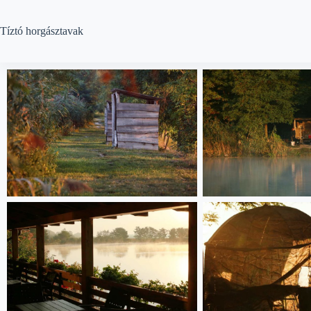
Tíztó horgásztavak