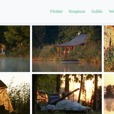
Főoldal
Horgászat
Szállás
We